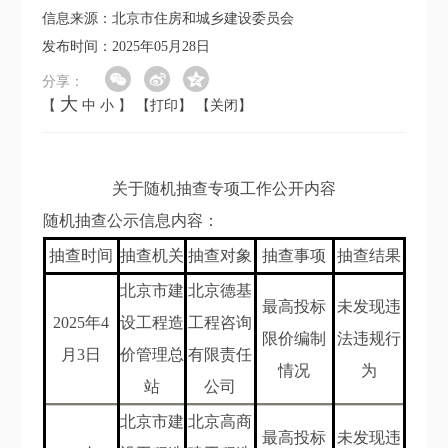
信息来源：北京市住房和城乡建设委员会
发布时间：2025年05月28日
分享：
大
【
中
小
】
【打印】
【关闭】
关于随机抽查专项工作公开内容
随机抽查公示信息内容：
抽查时间
抽查机关
抽查对象
抽查事项
抽查结果
北京市建
北京德基
最高投标
未发现违
202
5年4
设工程造
工程咨询
限价编制
法违规行
月3
日
价管理总
有限责任
情况
为
站
公司
北京市建
北京高商
最高投标
未发现违