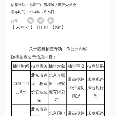
信息来源：北京市住房和城乡建设委员会
发布时间：2024年12月26日
分享：
大
【
中
小
】
【打印】
【关闭】
关于随机抽查专项工作公开内容
随机抽查公示信息内容：
抽查时间
抽查机关
抽查对象
抽查事项
抽查结果
北京市建
北京众联
最高投标
未发现违
202
4
年
11
设工程造
恒工程管
限价编制
法违规行
月6
日
价管理总
理有限公
情况
为
站
司
北京市建
北京国电
最高投标
未发现违