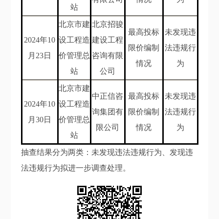
站
北京市建
北京招骏
最高投标
未发现违
202
4
年
10
设工程造
建设工程
限价编制
法违规行
月23
日
价管理总
咨询有限
情况
为
站
公司
北京市建
中正信咨
最高投标
未发现违
202
4
年
10
设工程造
询集团有
限价编制
法违规行
月30
日
价管理总
限公司
情况
为
站
抽查结果分为两类：未发现违法违规行为、发现违
法违规行为拟进一步调查处理。