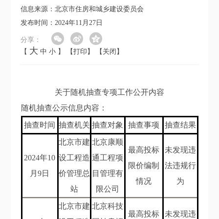
信息来源：北京市住房和城乡建设委员会
发布时间：2024年11月27日
分享：
大
【
中
小
】
【打印】
【关闭】
关于随机抽查专项工作公开内容
随机抽查公示信息内容：
抽查时间
抽查机关
抽查对象
抽查事项
抽查结果
北京市建
北京康顺
最高投标
未发现违
202
4
年
10
设工程造
通工程项
限价编制
法违规行
月9
日
价管理总
目管理有
情况
为
站
限公司
北京市建
北京科技
最高投标
未发现违