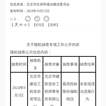
信息来源：北京市住房和城乡建设委员会
发布时间：2024年10月23日
分享：
大
【
中
小
】
【打印】
【关闭】
关于随机抽查专项工作公开内容
随机抽查公示信息内容：
抽查机
抽查时间
抽查对象
抽查事项
抽查结果
关
北京市
北京华建
建设工
联造价工
最高投标
未发现违
202
4
年
9
程造价
程师事务
限价编制
法违规行
月3
日
管理总
所有限公
情况
为