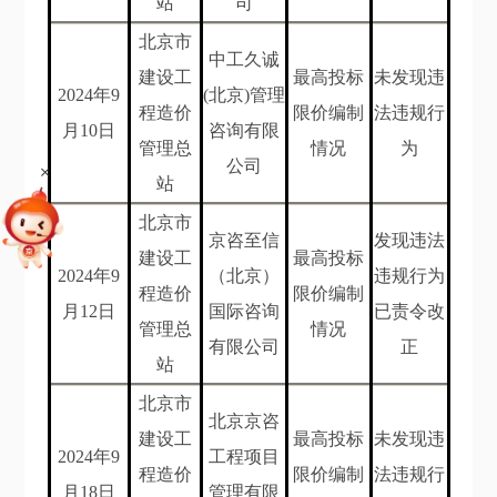
站
司
北京市
中工久诚
建设工
最高投标
未发现违
202
4
年
9
(北京)管理
程造价
限价编制
法违规行
月10
日
咨询有限
管理总
情况
为
公司
+
站
北京市
京咨至信
发现违法
建设工
最高投标
202
4
年
9
（北京）
违规行为
程造价
限价编制
月12
日
国际咨询
已责令改
管理总
情况
有限公司
正
站
北京市
北京京咨
建设工
最高投标
未发现违
202
4
年
9
工程项目
程造价
限价编制
法违规行
月18
日
管理有限