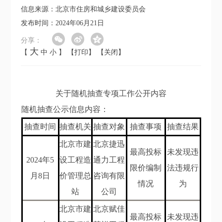
信息来源：北京市住房和城乡建设委员会
发布时间：2024年06月21日
分享：
大
【
中
小
】
【打印】
【关闭】
关于随机抽查专项工作公开内容
随机抽查公示信息内容：
抽查时间
抽查机关
抽查对象
抽查事项
抽查结果
北京市建
北京捷迅
最高投标
未发现违
202
4
年
5
设工程造
通力工程
限价编制
法违规行
月8
日
价管理总
咨询有限
情况
为
站
公司
北京市建
北京赋佳
最高投标
未发现违