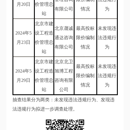
月20
日
价管理总
有限公司
情况
为
站
北京市建
北京晟诚
最高投标
未发现违
202
4
年
5
设工程造
通达咨询
限价编制
法违规行
月23
日
价管理总
有限公司
情况
为
站
北京市建
北京北卫
最高投标
未发现违
202
4
年
5
设工程造
旭博工程
限价编制
法违规行
月29
日
价管理总
咨询有限
情况
为
站
公司
抽查结果分为两类：未发现违法违规行为、发现违
法违规行为拟进一步调查处理。