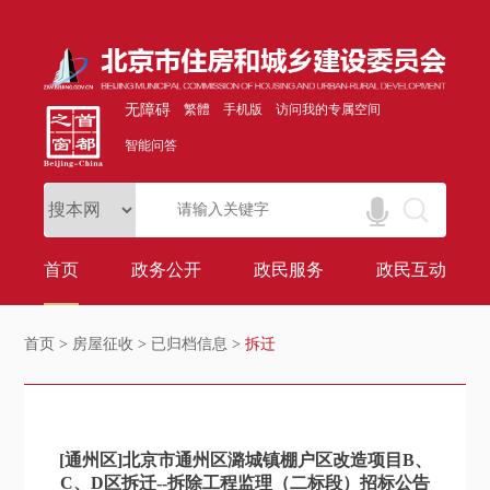
无障碍
繁體
手机版
访问我的专属空间
智能问答
首页
政务公开
政民服务
政民互动
首页
>
房屋征收
>
已归档信息
>
拆迁
[通州区]北京市通州区潞城镇棚户区改造项目B、
C、D区拆迁--拆除工程监理（二标段）招标公告