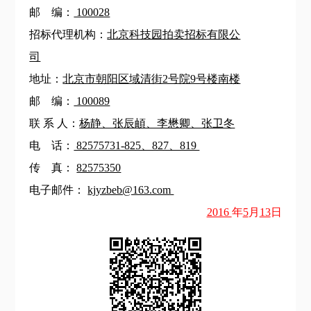
邮 编：
100028
招标代理机构：
北京科技园拍卖招标有限公
司
地址：
北京市朝阳区域清街2号院9号楼南楼
邮 编：
100089
联 系 人：
杨静、张辰頔、李懋卿、张卫冬
电 话：
82575731-825、827、819
传 真：
82575350
电子邮件：
kjyzbeb@163.com
2016
年
5
月
13
日