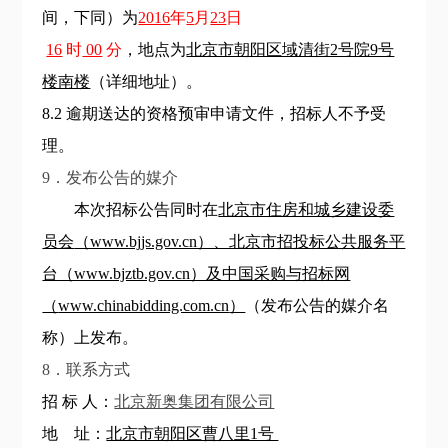
间，下同）为
2016
年
5
月
23
日
16
时
00
分
，地点为
北京市朝阳区域清街2号院9号
楼南楼
（详细地址）。
8
.2
逾期送达的资格预审申请文件，招标人不予受
理。
9．发布公告的媒介
本次招标公告同时在
北京市住房和城乡建设委
员会
（www.bjjs.gov.cn）、北京市招投标公共服务平
台（www.bjztb.gov.cn）及中国采购与招标网
（
www.chinabidding.com.cn
）
（发布公告的媒介名
称）上发布。
8．联系方式
招 标 人：
北京新奥集团有限公司
地 址：
北京市朝阳区曹八里1号