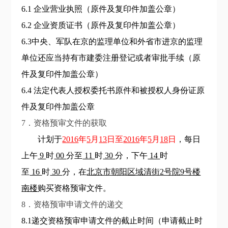
6.1 企业营业执照（原件及复印件加盖公章）
6.2 企业资质证书（原件及复印件加盖公章）
6.3中央、军队在京的监理单位和外省市进京的监理
单位还应当持有市建委注册登记或者审批手续（原
件及复印件加盖公章）
6.4 法定代表人授权委托书原件和被授权人身份证原
件及复印件加盖公章
7．资格预审文件的获取
计划于
2016
年
5
月
13
日至
2016
年
5
月
18
日
，每日
上午
9
时
00
分至
11
时
30
分，下午
14
时
至
16
时
30
分，在
北京市朝阳区域清街2号院9号楼
南楼
购买资格预审文件。
8．资格预审申请文件的递交
8
.1
递交资格预审申请文件的截止时间（申请截止时