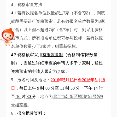
4．资格审查方法
4.1
若有效报名单位数量超过7家（不含7家），则该
标段需要进行资格预审；若有效报名单位数量为3家
+
（含）以上但不超过7家（含7家）时，则采用资格
后审方式，所有报名单位都可参与投标，若有效报
名单位数量少于3家时，则重新招标。
4.2 资格预审采用
有限数量制
（合格制/有限数量
制），当通过详细审查的申请人多于
7
家时，通过
资格预审的申请人限定为
7
家。
5．报名时间及地址：
2016
年
5
月
13
日至
2016
年
5
月
18
日
，
每日上午
9
时
00
分至
11
时
30
分，下午
14
时
至
16
时
30
分
，地点为
北京市朝阳区域清街2号院9
号楼南楼
。
6．
报名携带资料：