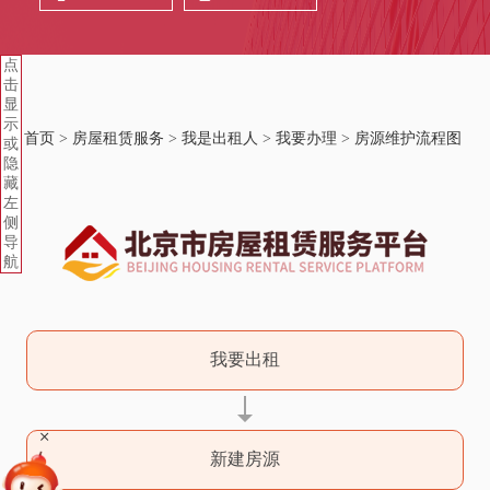
点
击
显
示
首页
>
房屋租赁服务
>
我是出租人
>
我要办理
>
房源维护流程图
或
隐
藏
左
侧
导
航
我要出租
+
新建房源