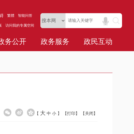
碍
繁體
智能问答
版
访问我的专属空间
政务公开
政务服务
政民互动
大
【
中
小
】
【打印】
【关闭】