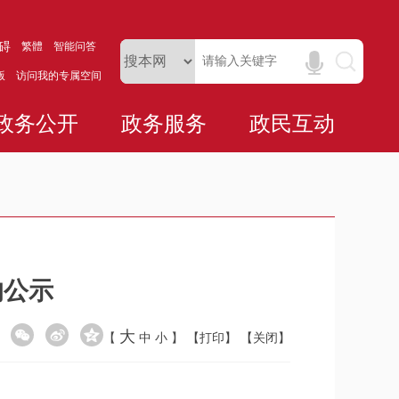
碍
繁體
智能问答
版
访问我的专属空间
政务公开
政务服务
政民互动
的公示
大
【
中
小
】
【打印】
【关闭】