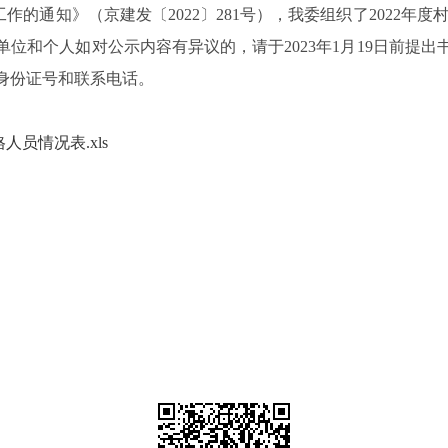
作的通知》（京建发〔202
2
〕2
81
号）
，我委组织了
2022年
单位和个人如对公示内容有异议
的
，
请于
202
3
年1月
19
日
前提出
身份证号和联系电话。
人员情况表.xls