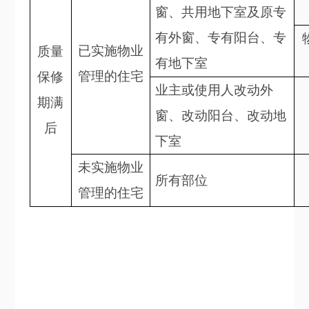
窗、
共用
地下室
及原专
有外窗、专有阳台、专
已
实施物业
质量
有地下室
管理的住宅
保修
业主或使用人
改动
外
期满
窗
、改动
阳台
、改动地
后
下室
未
实施物业
所有部位
管理的住宅