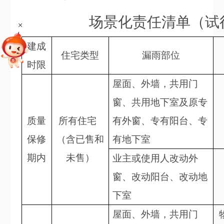
场景化责任清单（试
+
建成
住宅类型
漏雨部位
时限
屋面、外墙
，共用
门
窗、
共用
地下室
及原专
质量
所有住宅
有外窗、专有阳台、专
保修
（含已
售
和
有地下室
期内
未
售
）
业主或使用人
改动
外
窗
、改动
阳台
、改动地
下室
屋面、外墙
，共用
门