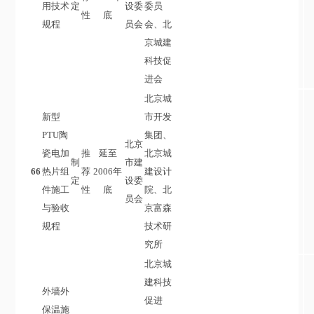
用技术
定
设委
委员
性
底
规程
员会
会、北
京城建
科技促
进会
北京城
新型
市开发
PTU陶
集团、
北京
瓷电加
推
延至
北京城
制
市建
66
热片组
荐
2006年
建设计
定
设委
件施工
性
底
院、北
员会
与验收
京富森
规程
技术研
究所
北京城
建科技
外墙外
促进
保温施