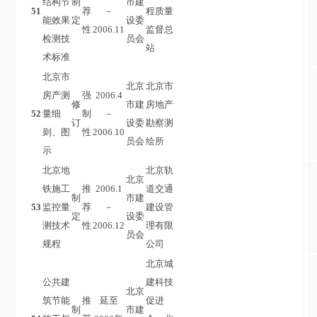
结构节
制
市建
51
荐
－
程质量
能效果
定
设委
性
2006.11
监督总
检测技
员会
站
术标准
北京市
北京
北京市
房产测
强
2006.4
修
市建
房地产
52
量细
制
－
订
设委
勘察测
则、图
性
2006.10
员会
绘所
示
北京地
北京轨
北京
铁施工
推
2006.1
道交通
制
市建
53
监控量
荐
－
建设管
定
设委
测技术
性
2006.12
理有限
员会
规程
公司
北京城
公共建
建科技
北京
筑节能
推
延至
促进
制
市建