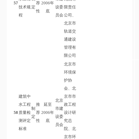
57
荐
2006年
技术规
定
设委
限责任
性
底
程
员会
公司、
北京市
轨道交
通建设
管理有
限公司
北京市
环境保
护协
会、北
建筑中
京市市
北京
水工程
推
延至
政工程
制
市建
58
质量检
荐
2006年
设计研
定
设委
测评定
性
底
究总
员会
标准
院、北
京市环