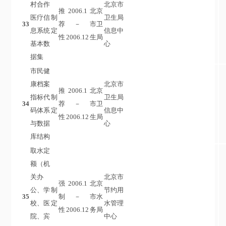
村合作
北京市
推
2006.1
北京
医疗信
制
卫生局
33
荐
－
市卫
息系统
定
信息中
性
2006.12
生局
基本数
心
据集
市民健
康档案
北京市
推
2006.1
北京
指标代
制
卫生局
34
荐
－
市卫
码体系
定
信息中
性
2006.12
生局
与数据
心
库结构
取水定
额（机
关办
北京市
强
2006.1
北京
公、学
制
节约用
35
制
－
市水
校、医
定
水管理
性
2006.12
务局
院、宾
中心