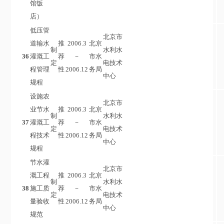
馆饭
店）
低压管
北京市
道输水
推
2006.3
北京
制
水利水
36
灌溉工
荐
－
市水
定
电技术
程管理
性
2006.12
务局
中心
规程
设施农
北京市
业节水
推
2006.3
北京
制
水利水
37
灌溉工
荐
－
市水
定
电技术
程技术
性
2006.12
务局
中心
规程
节水灌
北京市
溉工程
推
2006.3
北京
制
水利水
38
施工质
荐
－
市水
定
电技术
量验收
性
2006.12
务局
中心
规范