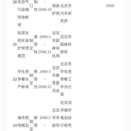
20
车排气
制
－
订
境保
北京市
2000
污染物
性
2006.10
护局
汽车研
排放标
究所
准
风景名
北京
推
2006.3
北京市
胜区保
制
市园
21
荐
－
园林科
护管理
定
林绿
性
2006.12
研所
规范
化局
北京市
北京
学生营
推
2006.3
学生营
制
市教
22
养餐生
荐
－
养餐工
定
育委
产标准
性
2006.12
作办公
员会
室
北京清
北京
华城市
城市照
推
2006.2
市市
规划设
制
23
明规划
荐
－
政管
计研究
定