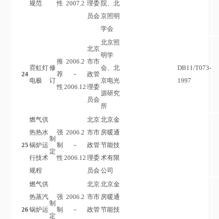
规范
性
2007.2
理委
院、北
员会
京照明
学会
北京照
北京
明学
推
2006.2
市市
霓虹灯
修
会、北
DB11/T073-
24
荐
－
政管
电极
订
京电光
1997
性
2006.12
理委
源研究
员会
所
燃气供
北京
北京金
热热水
强
2006.2
市市
房暖通
制
25
锅炉运
制
－
政管
节能技
定
行技术
性
2006.12
理委
术有限
规程
员会
公司
燃气供
北京
北京金
热蒸汽
强
2006.2
市市
房暖通
制
26
锅炉运
制
－
政管
节能技
定