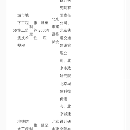
设计研
究院有
城市地
限责任
北京
下工程
推
延至
公司、
制
市建
56
施工监
荐
2006年
北京轨
定
设委
测技术
性
底
道交通
员会
规程
建设管
理公
司、北
京市政
研究院
北京城
建科技
促进
会、北
京城建
地铁防
北京
设计研
推
延至
水工程
制
市建
究院有