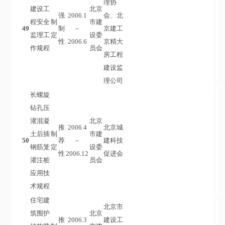
理协
建设工
北京
强
2006.1
会、北
程安全
制
市建
49
制
－
京建工
监理工
定
设委
性
2006.6
京精大
作规程
员会
房工程
建设监
理公司
长螺旋
钻孔压
灌混凝
北京
推
2006.4
北京城
土后插
制
市建
50
荐
－
建科技
钢筋笼
定
设委
性
2006.12
促进会
灌注桩
员会
应用技
术规程
住宅建
北京市
筑围护
北京
推
2006.3
建设工