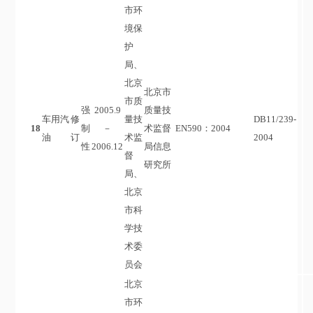
市环
境保
护
局、
北京
北京市
市质
强
2005.9
质量技
车用汽
修
量技
DB11/239-
18
制
－
术监督
EN590：2004
油
订
术监
2004
性
2006.12
局信息
督
研究所
局、
北京
市科
学技
术委
员会
北京
市环