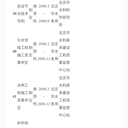
北京市
农业节
推
2006.3
北京
制
水利科
39
水技术
荐
－
市水
定
学研究
导则
性
2006.8
务局
所
北京市
引水管
水利基
推
2006.2
北京
线工程
制
本建设
40
荐
－
市水
施工质
定
工程质
性
2006.12
务局
量评定
量监督
中心站
北京市
水闸工
水利基
推
2006.2
北京
程施工
制
本建设
41
荐
－
市水
质量评
定
工程质
性
2006.12
务局
定
量监督
中心站
科学研