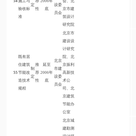
54
施工与
荐
2006年
会、北
定
设委
验收标
性
底
京市建
员会
准
筑设计
研究院
北京市
建设设
计研究
既有居
院、北
北京
住建筑
推
延至
京振利
制
市建
55
节能改
荐
2006年
高新技
定
设委
造技术
性
底
术公
员会
规程
司、北
京建筑
节能办
公室
北京城
建勘测