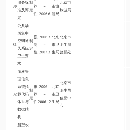
服务标
制
北京市
30
荐
－
市旅
准及评
定
旅游局
性
2006.6
游局
定
公共场
所集中
强
2006.3
北京
北京市
空调通
制
31
制
－
市卫
卫生局
风系统
定
性
2007.3
生局
监督处
卫生要
求
血液管
理信息
北京市
系统指
推
2006.1
北京
制
卫生局
32
标代码
荐
－
市卫
定
信息中
体系与
性
2006.12
生局
心
数据结
构
新型农