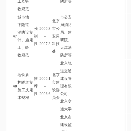
工及验
防所等
收规范
城市地
市公安
北京
下隧道
局消防
强
2006.3
市公
消防设
制
局、建
47
制
－
安局
计、施
定
研院、
性
2007.3
科技
工、验
天津消
处
收规范
防所等
北京轨
道交通
地铁盾
北京
推
2006.1
建设管
构隧道
制
市建
48
荐
－
理有限
施工技
定
设委
性
2006.6
公司、
术规程
员会
北京交
通大学
北京市
建设监