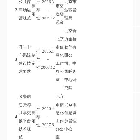
公共停
推
2006.3
北京市
制
市交
2
车场运
荐
－
运输管
定
通委
营规范
性
2006.12
理局
员会
北京合
北京
力金桥
呼叫中
市信
软件有
推
2006.1
心系统
制
息化
限公
3
荐
－
建设技
定
工作
司、中
性
2006.12
术要求
办公
国呼叫
室
中心研
究院
政务信
北京
息资源
市信
北京市
推
2006.4
共享交
制
息化
信息资
4
荐
－
换平台
定
工作
源管理
性
2007.6
技术规
办公
中心
范
室