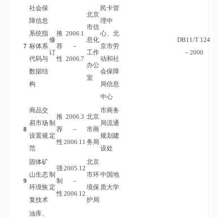
社会保
民卡管
北京
障信息
理中
市信
系统指
推
2006.1
心、北
修
息化
DB11/T 124
7
标体系
荐
－
京市劳
订
工作
－2000
代码与
性
2006.7
动和社
办公
数据结
会保障
室
构
局信息
中心
商品交
市商务
推
2006.3
北京
易市场
制
局流通
8
荐
－
市商
设置规
定
规划建
性
2006.11
务局
范
设处
固体矿
北京
强
2005.12
山生态
制
市环
中国地
9
制
－
环境恢
定
境保
质大学
性
2006.12
复技术
护局
油库、