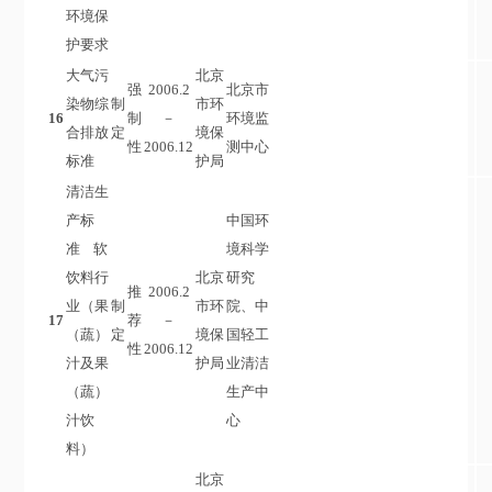
环境保
护要求
大气污
北京
强
2006.2
北京市
染物综
制
市环
16
制
－
环境监
合排放
定
境保
性
2006.12
测中心
标准
护局
清洁生
产标
中国环
准 软
境科学
饮料行
北京
研究
推
2006.2
业（果
制
市环
院、中
17
荐
－
（蔬）
定
境保
国轻工
性
2006.12
汁及果
护局
业清洁
（蔬）
生产中
汁饮
心
料）
北京