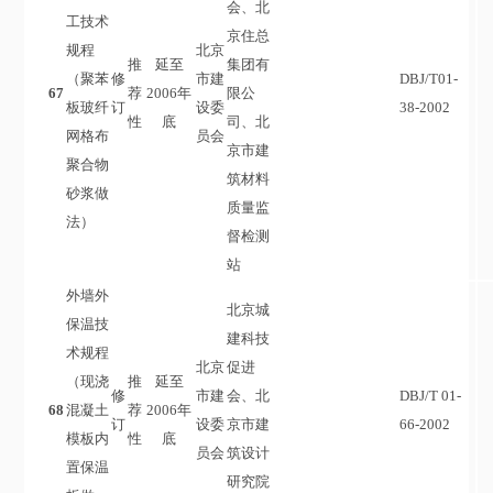
会、北
工技术
京住总
规程
北京
推
延至
集团有
（聚苯
修
市建
DBJ/T01-
67
荐
2006年
限公
板玻纤
订
设委
38-2002
性
底
司、北
网格布
员会
京市建
聚合物
筑材料
砂浆做
质量监
法）
督检测
站
外墙外
北京城
保温技
建科技
术规程
北京
促进
（现浇
推
延至
修
市建
会、北
DBJ/T 01-
68
混凝土
荐
2006年
订
设委
京市建
66-2002
模板内
性
底
员会
筑设计
置保温
研究院