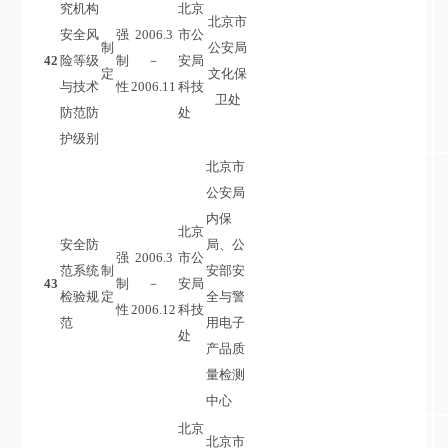
究机构
北京
北京市
安全风
强
2006.3
市公
制
公安局
42
险等级
制
－
安局
定
文化保
与技术
性
2006.11
科技
卫处
防范防
处
护级别
北京市
公安局
内保
北京
安全防
局、公
强
2006.3
市公
范系统
制
安部安
43
制
－
安局
检验规
定
全与警
性
2006.12
科技
范
用电子
处
产品质
量检测
中心
北京
北京市