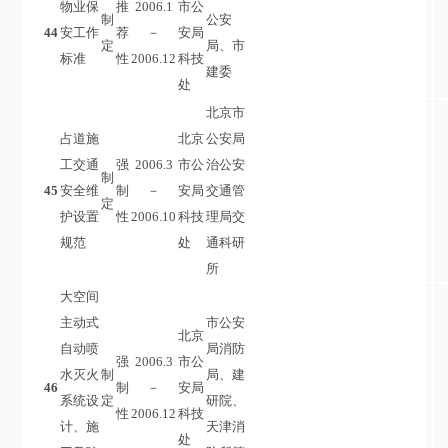
物业保
推
2006.1
市公
制
公安
44
安工作
荐
－
安局
定
局、市
标准
性
2006.12
科技
建委
处
北京市
占道施
北京
公安局
工交通
强
2006.3
市公
治公安
制
45
安全维
制
－
安局
交通管
定
护设置
性
2006.10
科技
理局交
规范
处
通科研
所
大空间
主动式
市公安
北京
自动喷
局消防
强
2006.3
市公
水灭火
制
局、建
46
制
－
安局
系统设
定
研院、
性
2006.12
科技
计、施
天津消
处