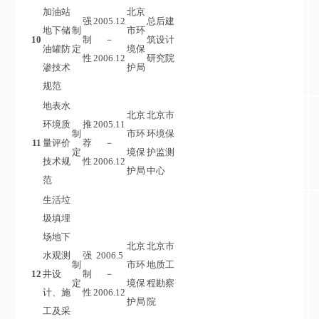
加油站
北京
强
2005.12
总后建
地下储
制
市环
10
制
－
筑设计
油罐防
定
境保
性
2006.12
研究院
渗技术
护局
规范
地表水
北京
北京市
环境质
推
2005.11
制
市环
环境保
11
量评价
荐
－
定
境保
护监测
技术规
性
2006.12
护局
中心
范
生活垃
圾填埋
场地下
北京
北京市
水观测
强
2006.5
制
市环
地质工
12
井设
制
－
定
境保
程勘察
计、施
性
2006.12
护局
院
工及采