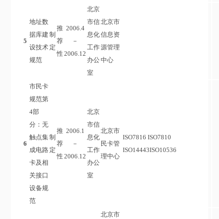
北京
地址数
市信
北京市
推
2006.4
据库建
制
息化
信息资
5
荐
－
设技术
定
工作
源管理
性
2006.12
规范
办公
中心
室
市民卡
规范第
4部
北京
分：无
市信
推
2006.1
北京市
触点集
制
息化
ISO7816 ISO7810
6
荐
－
民卡管
成电路
定
工作
ISO14443ISO10536
性
2006.12
理中心
卡及相
办公
关接口
室
设备规
范
北京市