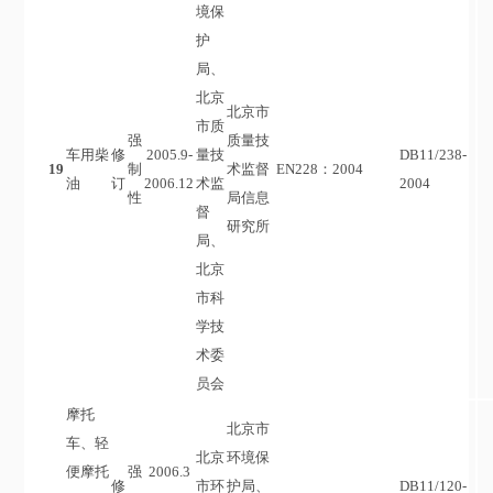
境保
护
局、
北京
北京市
市质
强
质量技
车用柴
修
2005.9-
量技
DB11/238-
19
制
术监督
EN228：2004
油
订
2006.12
术监
2004
性
局信息
督
研究所
局、
北京
市科
学技
术委
员会
摩托
北京市
车、轻
北京
环境保
便摩托
强
2006.3
修
市环
护局、
DB11/120-