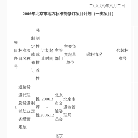
二〇〇六年六月二日
2006年北京市地方标准制修订项目计划（一类项目）
强
制
制
项
定
性
主要负
目
标准项
计划起
主管
代替标
或
或
责起草
采标情况
序
目名称
止时间
部门
准号
修
推
单位
号
订
荐
性
道路货
运代理
北京
推
2006.3
北京市
及货运
制
市交
1
荐
－
运输管
辅助业
定
通委
性
2006.12
理局
务经营
员会
规范
北京