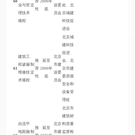
60
荐
2006年
业与管
定
设委
处、北
性
底
理技术
员会
京城建
规程
科技促
进会
北京城
建科技
促进
建筑工
北京
推
延至
会、北
程渗漏
制
市建
61
荐
2006年
京市建
维修技
定
设委
性
底
委房屋
术规程
员会
安全和
设备管
理处
北京市
建筑材
自流平
北京
料质量
推
延至
地面施
制
市建
监督检