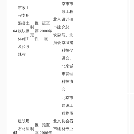
京市市
市政工
政工程
程专用
北京
设计研
混凝土
推
延至
制
市建
究总
64
模块砌
荐
2006年
定
设委
院、北
体施工
性
底
员会
京城建
及验收
科技促
规程
进会、
北京城
市管理
科技协
会
北京市
建设工
程物质
建筑用
北京
协会石
推
延至
石材应
制
市建
材专业
65
荐
2006年