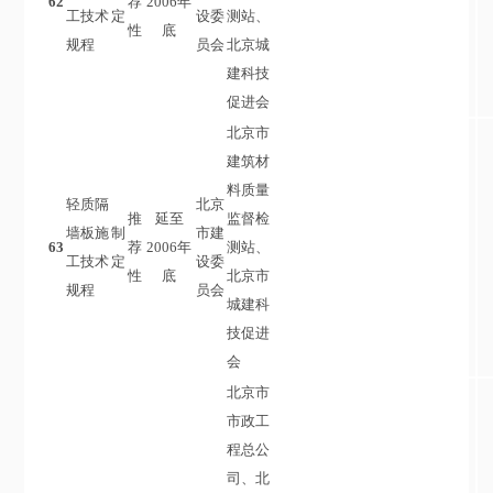
62
荐
2006年
工技术
定
设委
测站、
性
底
规程
员会
北京城
建科技
促进会
北京市
建筑材
料质量
轻质隔
北京
推
延至
监督检
墙板施
制
市建
63
荐
2006年
测站、
工技术
定
设委
性
底
北京市
规程
员会
城建科
技促进
会
北京市
市政工
程总公
司、北