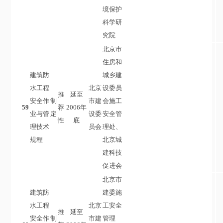
境保护
科学研
究院
北京市
住房和
建筑防
城乡建
水工程
北京
设委员
推
延至
安全作
制
市建
会施工
59
荐
2006年
业与管
定
设委
安全管
性
底
理技术
员会
理处、
规程
北京城
建科技
促进会
北京市
建筑防
建委施
水工程
北京
工安全
推
延至
安全作
制
市建
管理