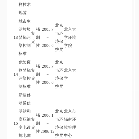
样技术
规范
城市生
北京
活垃圾
强
2005.7
北京大
制
市环
13
焚烧污
制
－
学环境
定
境保
染控制
性
2006.6
学院
护局
标准
危险废
北京
强
2005.7
物焚烧
制
市环
北京大
14
制
－
污染控
定
境保
学
性
2006.6
制标准
护局
新建移
动通信
基站和
北京
北京市
强
2006.1
高压输
制
市环
辐射环
15
制
－
变电设
定
境保
境管理
性
2006.12
施电磁
护局
中心