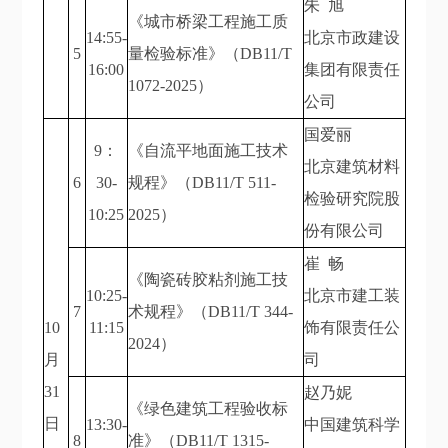
朱 旭
《城市桥梁工程施工质
14:55-
北京市政建设
5
量检验标准》（DB11/T
16:00
集团有限责任
1072-2025）
公司
国爱丽
9：
《自流平地面施工技术
北京建筑材料
6
30-
规程》（DB11/T 511-
检验研究院股
10:25
2025）
份有限公司
崔 畅
《陶瓷砖胶粘剂施工技
10:25-
北京市建工装
7
术规程》（DB11/T 344-
10
11:15
饰有限责任公
2024）
月
司
31
赵乃妮
《绿色建筑工程验收标
日
13:30-
中国建筑科学
8
准》（DB11/T 1315-