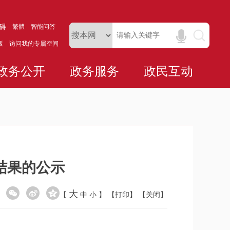
碍
繁體
智能问答
版
访问我的专属空间
政务公开
政务服务
政民互动
选结果的公示
大
【
中
小
】
【打印】
【关闭】