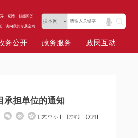
碍
繁體
智能问答
版
访问我的专属空间
政务公开
政务服务
政民互动
目承担单位的通知
大
【
中
小
】
【打印】
【关闭】