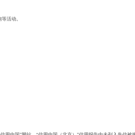
询等活动。
用中国”网站、“信用中国（北京）”信用报告中未列入失信被