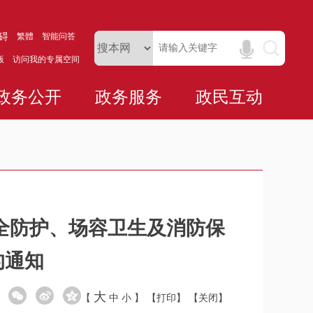
碍
繁體
智能问答
版
访问我的专属空间
政务公开
政务服务
政民互动
全防护、场容卫生及消防保
的通知
大
【
中
小
】
【打印】
【关闭】