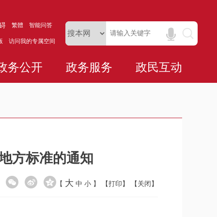
碍
繁體
智能问答
版
访问我的专属空间
政务公开
政务服务
政民互动
设地方标准的通知
大
【
中
小
】
【打印】
【关闭】