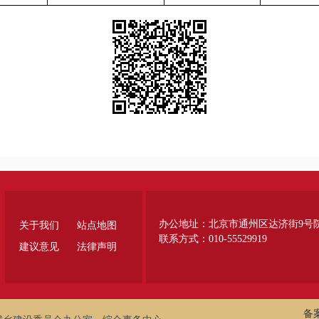
办公地址：北京市通州区达济街9号
关于我们
站点地图
联系方式：010-55529919
建议意见
法律声明
备案