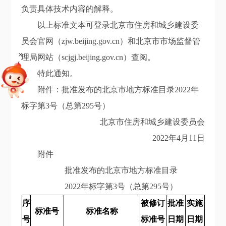
负责具体技术内容的解释。
以上标准文本可登录北京市住房和城乡建设委
员会官网（
zjw.beijing.gov.cn
）和北京市市场监督管
+
理局网站（scjgj.beijing.gov.cn）查阅。
特此通知。
附件：批准发布的北京市地方标准目录202
2
年
标字第
3
号（总第2
95
号）
北京市住房和城乡建设委员会
202
2
年
4
月
11
日
附件
批准发布的北京市地方标准目录
202
2
年标字第
3
号（总第
2
95
号）
序
被修订
批准
实施
标准号
标准名称
号
标准号
日期
日期