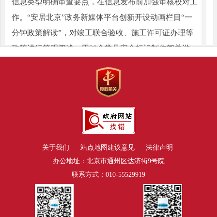
信息类型明确审查要点，在信息发布前加强审核校对工
作。“安居北京”政务新媒体平台创新开设动画栏目“一
分钟政策解读”，对竣工联合验收、施工许可证办理等
政策进行简明阐述；用30个常见安全标识制作闯关游
戏，鼓励全市住建领域相关人员参与学习，活动上线三
天参与人数超过2万人；首次采用互动H5模式制作老旧
小区综合整治48个文件合集，方便公众收藏查阅。
四是多措并举完善政府信息公开平台建设。持续深
化网站数据应用，推出“房屋租赁服务”专栏，汇聚租赁
服务事项，打造房屋租赁业务信息服务窗口；优化“职
关于我们
站点地图
建议意见
法律声明
业人员管理”栏目，整合职业人员在线公益培训、考试
办公地址：北京市通州区达济街9号院
发布、证书结果查询、热点问答等资源，为建筑业职业
联系方式：010-55529919
人员提供精准服务。持续开展常态化“处长政策解读
日”活动，2023年共举办11期，800余家（次）企业、