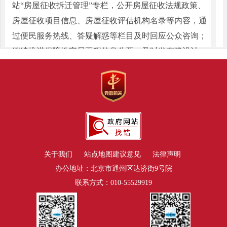
站“房屋征收拆迁管理”专栏，公开房屋征收法规政策、
房屋征收项目信息、房屋征收评估机构名录等内容，通
过便民服务热线、答疑解惑等栏目及时回应公众咨询；
继续推进保障性安居工程信息公开，及时发布建设计
划、摇号配售等详细信息，深入宣传住房保障家庭动态
监管、公租房与廉租房并轨、公租房最大规模配租等政
策和工作动态，加大对各区县相关部门的监督检查力
度，向有住房保障需求的家庭及时传递信息；加强工程
建设项目以及信用信息公开，优化“北京市建筑市场公
开信息平台”的检索方式，方便公众在海量信息中迅速
关于我们
站点地图
建议意见
法律声明
获取有效信息。三是加强政策解读，及时回应社会关
办公地址：北京市通州区达济街9号院
切。围绕自住房摇号、普宅标准调整、房屋登记规范等
联系方式：010-55529919
一系列重要政策，组织多方力量进行权威解读，帮助社
会公众全面了解政策背景和重点内容，为政策的顺利实
施营造良好的舆论环境；通过“市民对话一把手”、“走