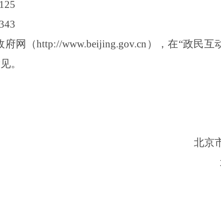
1
2
5
343
http://www.beijing.gov.cn），在
“
政民互
意见。
北京