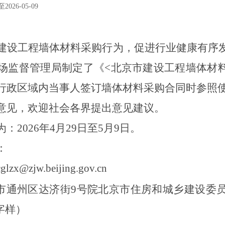
026-05-09
建设工程墙体材料
采购行为，促进行业健康有序
场监督管理局制定了《
<
北京市
建设工程
墙体材
行政区域内当事人签订
墙体材料
采购合同时参照
意见，欢迎社会各界提出意见建议。
为：
202
6
年
4月
29
日至
5
月
9
日。
：
zx@zjw.beijing.gov.cn
京市通州区达济街9号院北京市住房和城乡建设委
字样）