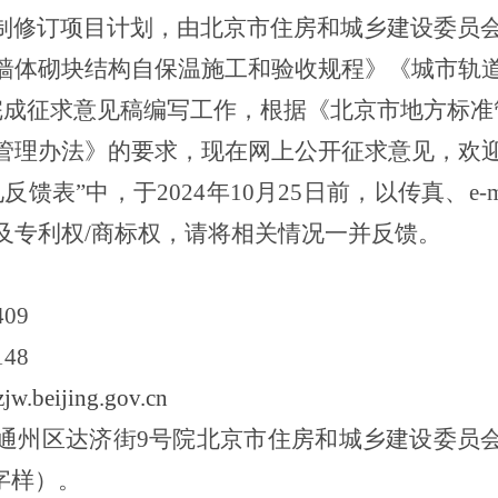
制修订项目计划，由北京市住房和城乡建设委员
墙体砌块结构自保温施工和验收规程》《
城市轨
完成征求意见稿编写工作，根据《北京市地方标准
管理办法》的要求，现在网上公开征求意见，欢
见反馈表”中，于
202
4
年
10
月
25
日
前，以传真、
e
及专利权/商标权，请将相关情况一并反馈。
409
148
jw.beijing.gov.cn
通州区达济街
9号
院
北京市住房
和
城乡建设
委员
字样
）。