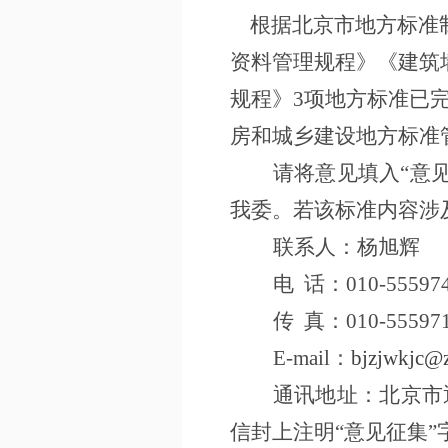
根据北京市地方
标准
资料管理规程
》《建筑
规程
》
3项地方标准已
房和城乡建设地方标准
请将意见填入
“意
我委。若该标准内容涉
联系人：
杨旭辉
电
话：
010-
5559
7
传
真：
010
-
55597
E-mail：
bjzjwkjc@z
通讯地址：北京市
信封上注明
“意见征集”